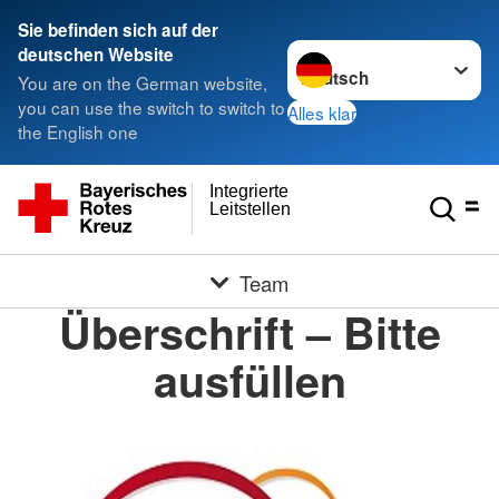
Sie befinden sich auf der
Sprache wechseln zu
deutschen Website
You are on the German website,
you can use the switch to switch to
Alles klar
the English one
Integrierte
Leitstellen
Team
Überschrift – Bitte
ausfüllen