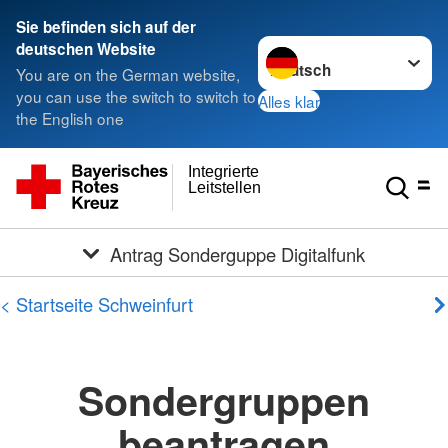
Sie befinden sich auf der
Sprache wechseln zu
deutschen Website
You are on the German website,
you can use the switch to switch to
Alles klar
the English one
Integrierte
Leitstellen
Antrag Sonderguppe Digitalfunk
< Startseite Schweinfurt
Sondergruppen
beantragen