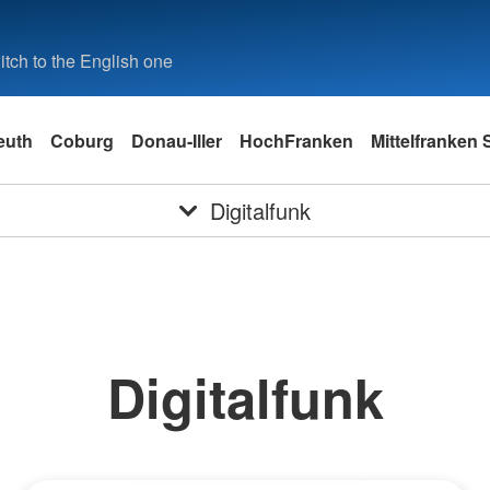
tch to the English one
euth
Coburg
Donau-Iller
HochFranken
Mittelfranken
Digitalfunk
Digitalfunk