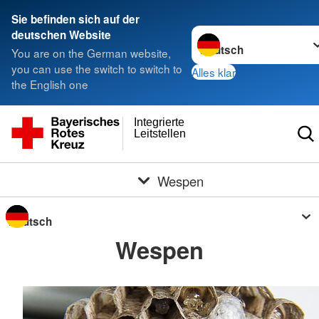
Sie befinden sich auf der
Sprache wechseln zu
deutschen Website
You are on the German website,
you can use the switch to switch to
Alles klar
the English one
Integrierte
Leitstellen
Wespen
Sprache wechseln zu
Wespen