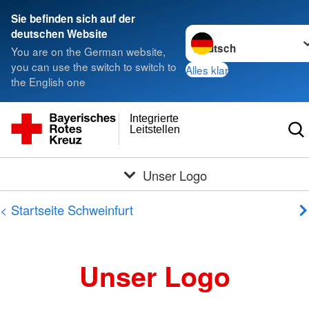
Sie befinden sich auf der
Sprache wechseln zu
deutschen Website
You are on the German website,
you can use the switch to switch to
Alles klar
the English one
Integrierte
Leitstellen
Unser Logo
< Startseite Schweinfurt
Unser Logo