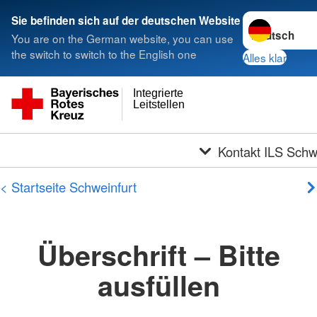
Sprache wechs
Sie befinden sich auf der deutschen Website
You are on the German website, you can use
the switch to switch to the English one
Alles klar
Integrierte
Leitstellen
Kontakt ILS Schw
< Startseite Schweinfurt
Überschrift – Bitte
ausfüllen