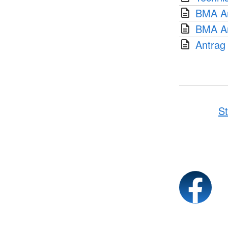
BMA An
BMA An
Antrag
St