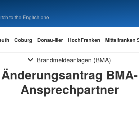
tch to the English one
euth
Coburg
Donau-Iller
HochFranken
Mittelfranken
Brandmeldeanlagen (BMA)
Änderungsantrag BMA-
Ansprechpartner