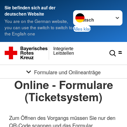
Sie befinden sich auf der
Sprache wechseln zu
deutschen Website
You are on the German website,
you can use the switch to switch to
Alles klar
the English one
Integrierte
Leitstellen
Formulare und Onlineanträge
Online - Formulare
(Ticketsystem)
Zum Öffnen des Vorgangs müssen Sie nur den
QR-Code scannen und das Formular