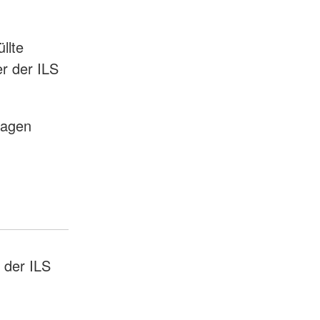
llte
er der ILS
ragen
 der ILS