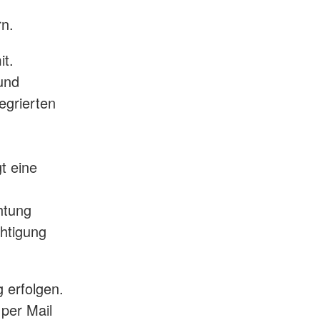
rn.
it.
 und
egrierten
t eine
m
htung
chtigung
 erfolgen.
 per Mail