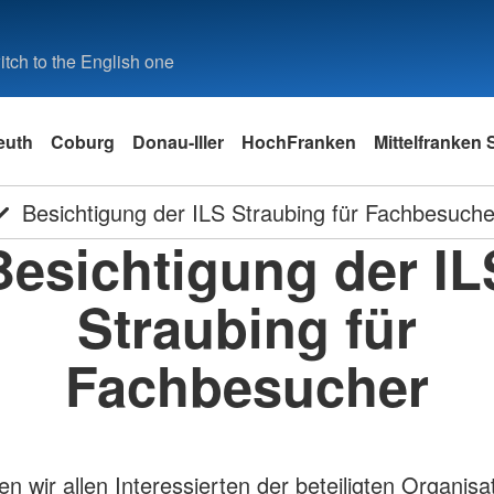
tch to the English one
euth
Coburg
Donau-Iller
HochFranken
Mittelfranken
Besichtigung der ILS Straubing für Fachbesuche
Besichtigung der IL
Straubing für
Fachbesucher
en wir allen Interessierten der beteiligten Organisa