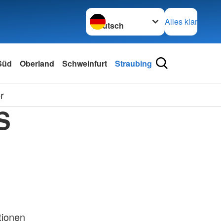
Sprache wechseln zu
Alles klar
 Süd
Oberland
Schweinfurt
Straubing
r
S
tionen