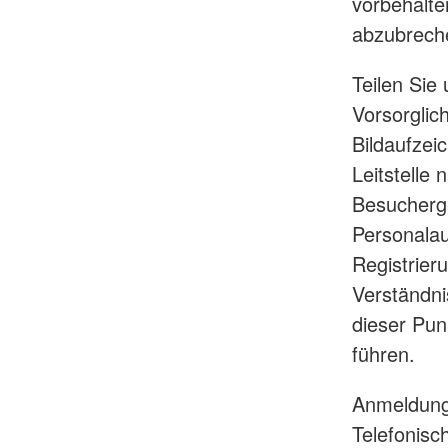
vorbehalte
abzubreche
Teilen Sie 
Vorsorglic
Bildaufzei
Leitstelle 
Besuchergru
Personalau
Registrier
Verständni
dieser Pun
führen.
Anmeldunge
Telefonis