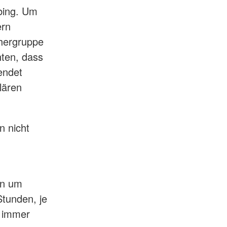
ubing. Um
ern
chergruppe
hten, dass
endet
lären
n nicht
en um
Stunden, je
h immer