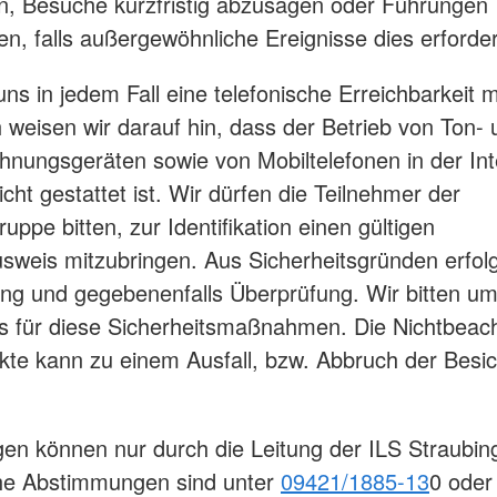
n, Besuche kurzfristig abzusagen oder Führungen
n, falls außergewöhnliche Ereignisse dies erforde
uns in jedem Fall eine telefonische Erreichbarkeit m
h weisen wir darauf hin, dass der Betrieb von Ton-
chnungsgeräten sowie von Mobiltelefonen in der Int
nicht gestattet ist. Wir dürfen die Teilnehmer der
ppe bitten, zur Identifikation einen gültigen
sweis mitzubringen. Aus Sicherheitsgründen erfolg
ung und gegebenenfalls Überprüfung. Wir bitten u
s für diese Sicherheitsmaßnahmen. Die Nichtbeac
kte kann zu einem Ausfall, bzw. Abbruch der Besi
n können nur durch die Leitung der ILS Straubing
che Abstimmungen sind unter
09421/1885-13
0 oder