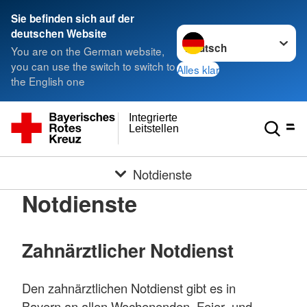
Sie befinden sich auf der
Sprache wechseln zu
deutschen Website
You are on the German website,
you can use the switch to switch to
Alles klar
the English one
Integrierte
Leitstellen
Notdienste
Notdienste
Zahnärztlicher Notdienst
Den zahnärztlichen Notdienst gibt es in
Bayern an allen Wochenenden, Feier- und