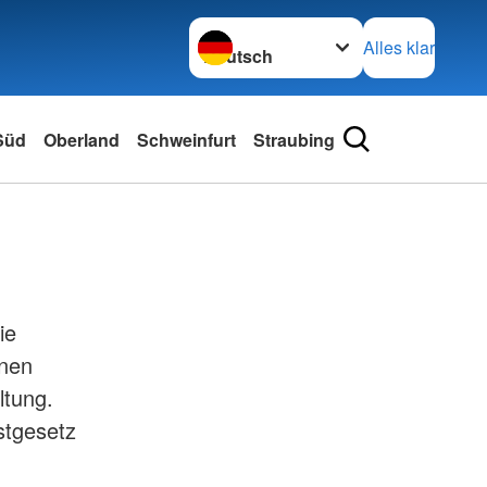
Sprache wechseln zu
Alles klar
 Süd
Oberland
Schweinfurt
Straubing
ie
enen
ltung.
stgesetz