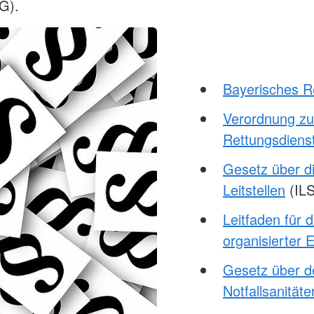
G).
Bayerisches R
Verordnung zu
Rettungsdiens
Gesetz über di
Leitstellen
(IL
Leitfaden für d
organisierter E
Gesetz über de
Notfallsanität